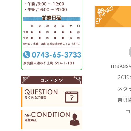
投
makesv
稿
投
201
コンテンツ
者
稿
カ
スタ
日:
テ
タ
奈良
ゴ
グ
当
コ
リ
帰
ー
葉