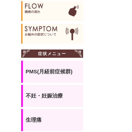
の
お
茶
に
症状メニュー
PMS(月経前症候群)
不妊・妊娠治療
生理痛