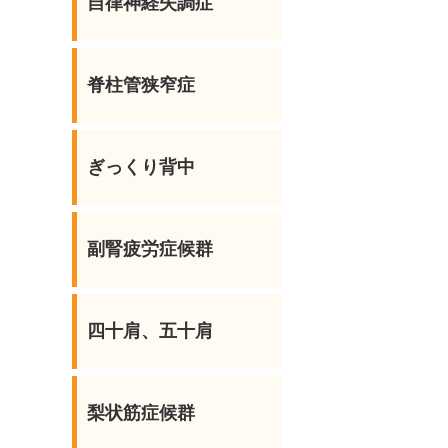
自律神経失調症
脊柱管狭窄症
ぎっくり背中
副腎疲労症候群
四十肩、五十肩
梨状筋症候群