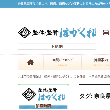
奈良県天理市で肩こり、腰痛、頭痛などの症状にお困りの方は整体・
予約制
当院について
施術案内
about
introductio
天理市の整骨院は「整体・整骨はがくれ」にお任せ！
>
奈良県産当帰
タグ:
奈良