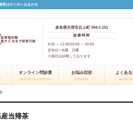
整骨はがくれへおまかせ
奈良県天理市石上町 594-1-101
診察時間
9:00 ～ 12:00/16:00 ～ 20:00
定休日 / 水曜、日曜
※祝日は診察しております。
オンライン問診票
お悩み症状
よくある
n
online diagnose
trouble
questi
茶
県産当帰茶