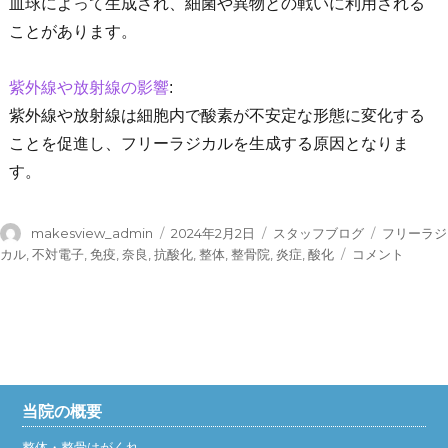
血球によって生成され、細菌や異物との戦いに利用される
ことがあります。
紫外線や放射線の影響
:
紫外線や放射線は細胞内で酸素が不安定な形態に変化する
ことを促進し、フリーラジカルを生成する原因となりま
す。
投
投
カ
タ
makesview_admin
2024年2月2日
スタッフブログ
フリーラジ
稿
稿
テ
グ
フ
カル
,
不対電子
,
免疫
,
奈良
,
抗酸化
,
整体
,
整骨院
,
炎症
,
酸化
コメント
者
日:
ゴ
リ
リ
ー
ー
ラ
ジ
カ
ル
っ
当院の概要
て
何？
整体・整骨はがくれ