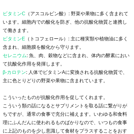
ビタミンC
（アスコルビン酸）: 野菜や果物に多く含まれて
います。細胞内での酸化を防ぎ、他の抗酸化物質と連携し
て働きます。
ビタミンE
（トコフェロール）: 主に種実類や植物油に多く
含まれ、細胞膜を酸化から守ります。
セレニウム
: 魚、肉、穀物などに含まれ、体内の酵素におい
て抗酸化作用を発揮します。
β-カロテン
: 人体でビタミンAに変換される抗酸化物質で、
主に色とりどりの野菜や果物に含まれています。
こういったものが抗酸化作用を促してくれます。
こういう類の話になるとサプリメントを取る話に繋がりが
ちですが、通常の食事で充分に補えます。いわゆる和食料
理にふんだんに使われるものばかりなので、いつもの食事
に上記のものを少し意識して食材をプラスすることをおす