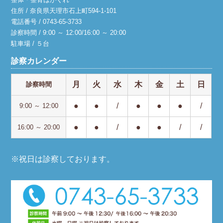
に
住所 / 奈良県天理市石上町594-1-101
電話番号 / 0743-65-3733
診察時間 / 9:00 ～ 12:00/16:00 ～ 20:00
駐車場 / ５台
診察カレンダー
月
火
水
木
金
土
日
診察時間
●
●
/
●
●
●
/
9:00 ～ 12:00
●
●
/
●
●
/
/
16:00 ～ 20:00
※祝日は診察しております。