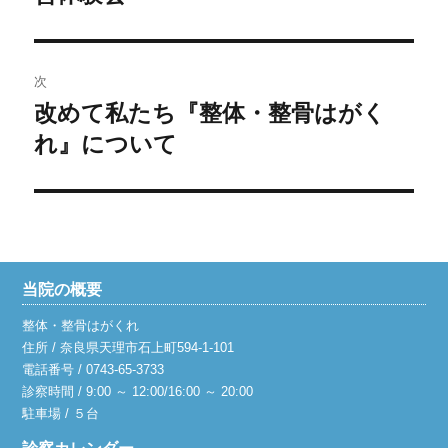
投
ビ
稿:
ゲ
次
改めて私たち『整体・整骨はがく
次
ー
の
れ』について
シ
投
稿:
ョ
ン
当院の概要
整体・整骨はがくれ
住所 / 奈良県天理市石上町594-1-101
電話番号 / 0743-65-3733
診察時間 / 9:00 ～ 12:00/16:00 ～ 20:00
駐車場 / ５台