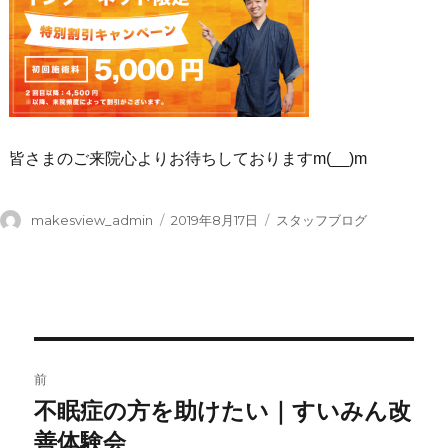
皆さまのご来院心よりお待ちしておりますm(__)m
投
投
カ
makesview_admin
2019年8月17日
スタッフブログ
稿
稿
テ
者
日:
ゴ
リ
ー
投
前
稿
不眠症の方を助けたい｜すいみん改
前
の
善体験会
ナ