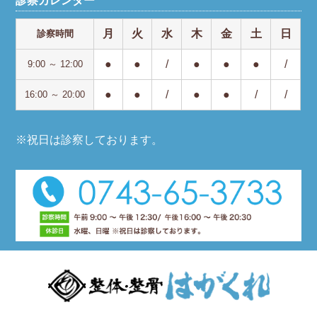
診察カレンダー
月
火
水
木
金
土
日
診察時間
●
●
/
●
●
●
/
9:00 ～ 12:00
●
●
/
●
●
/
/
16:00 ～ 20:00
※祝日は診察しております。