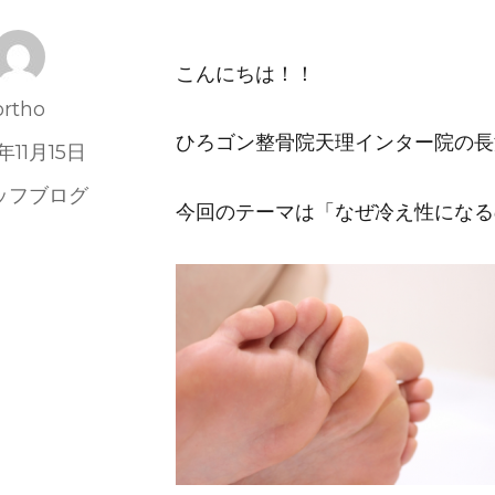
こんにちは！！
投
ortho
稿
ひろゴン整骨院天理インター院の長
年11月15日
者
ッフブログ
今回のテーマは「なぜ冷え性になる