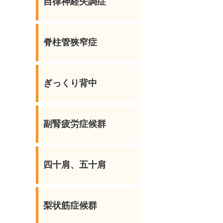
自律神経失調症
脊柱管狭窄症
ぎっくり背中
副腎疲労症候群
四十肩、五十肩
梨状筋症候群