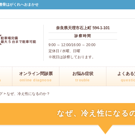
整骨はがくれへおまかせ
奈良県天理市石上町 594-1-101
診察時間
9:00 ～ 12:00/16:00 ～ 20:00
定休日 / 水曜、日曜
※祝日は診察しております。
オンライン問診票
お悩み症状
よくある
n
online diagnose
trouble
questi
グ
>
なぜ、冷え性になるのか？
なぜ、冷え性になる