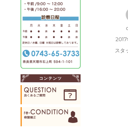
投
2017
稿
カ
スタ
日:
テ
ゴ
リ
コンテンツ
ー