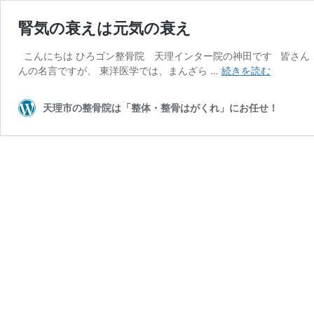
腎気の衰えは元気の衰え
こんにちは ひろゴン整骨院 天理インター院の神田です 皆さん『
腎
んの名言ですが、 東洋医学では、まんざら …
続きを読む
気
の
天理市の整骨院は「整体・整骨はがくれ」にお任せ！
衰
え
は
元
気
の
衰
え