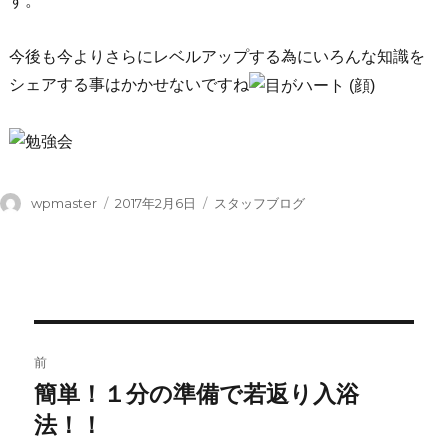
す。
今後も今よりさらにレベルアップする為にいろんな知識を
シェアする事はかかせないですね
投
投
カ
wpmaster
2017年2月6日
スタッフブログ
稿
稿
テ
者
日:
ゴ
リ
ー
投
前
稿
簡単！１分の準備で若返り入浴
前
の
法！！
ナ