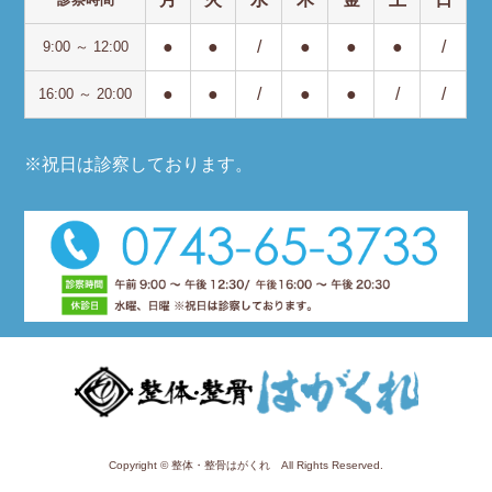
●
●
/
●
●
●
/
9:00 ～ 12:00
●
●
/
●
●
/
/
16:00 ～ 20:00
※祝日は診察しております。
Copyright © 整体・整骨はがくれ All Rights Reserved.