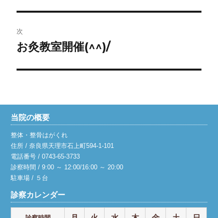
投
ビ
稿:
ゲ
次
お灸教室開催(^^)/
次
ー
の
シ
投
稿:
ョ
ン
当院の概要
整体・整骨はがくれ
住所 / 奈良県天理市石上町594-1-101
電話番号 / 0743-65-3733
診察時間 / 9:00 ～ 12:00/16:00 ～ 20:00
駐車場 / ５台
診察カレンダー
月
火
水
木
金
土
日
診察時間