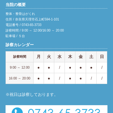
当院の概要
整体・整骨はがくれ
住所 / 奈良県天理市石上町594-1-101
電話番号 / 0743-65-3733
診察時間 / 9:00 ～ 12:00/16:00 ～ 20:00
駐車場 / ５台
診察カレンダー
月
火
水
木
金
土
日
診察時間
●
●
/
●
●
●
/
9:00 ～ 12:00
●
●
/
●
●
/
/
16:00 ～ 20:00
※祝日は診察しております。